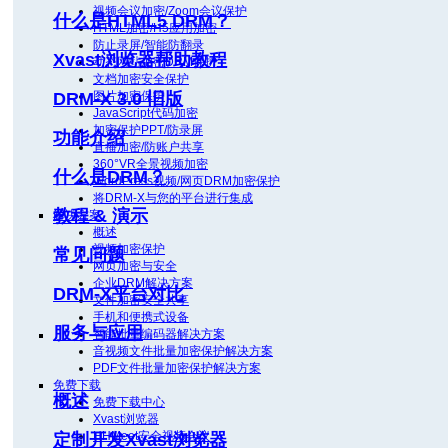
视频会议加密/Zoom会议保护
什么是HTML5 DRM？
HTML加密/H5应用加密
防止录屏/智能防翻录
Xvast浏览器帮助教程
动态网站加密DRM保护
文档加密安全保护
图片加密保护
DRM-X 3.0
旧版
JavaScript代码加密
加密保护PPT/防录屏
功能介绍
直播加密/防账户共享
360°VR全景视频加密
什么是DRM？
WordPress视频/网页DRM加密保护
将DRM-X与您的平台进行集成
教程 & 演示
解决方案
概述
视频加密保护
常见问题
网页加密与安全
企业DRM解决方案
DRM-X平台对比
文件加密安全共享
手机和便携式设备
服务与应用
智能批量编码器解决方案
音视频文件批量加密保护解决方案
PDF文件批量加密保护解决方案
免费下载
概述
免费下载中心
Xvast浏览器
HHMeet安全视频会议
定制开发Xvast浏览器