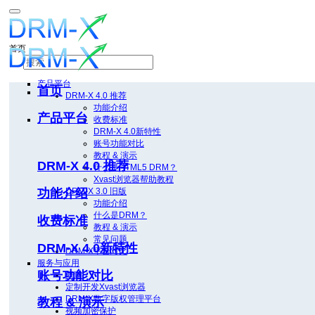
首页
产品平台
首页
DRM-X 4.0
推荐
功能介绍
产品平台
收费标准
DRM-X 4.0新特性
账号功能对比
教程 & 演示
DRM-X 4.0
推荐
什么是HTML5 DRM？
Xvast浏览器帮助教程
功能介绍
DRM-X 3.0
旧版
功能介绍
什么是DRM？
收费标准
教程 & 演示
常见问题
DRM-X 4.0新特性
DRM-X平台对比
服务与应用
账号功能对比
概述
定制开发Xvast浏览器
DRM-X数字版权管理平台
教程 & 演示
视频加密保护