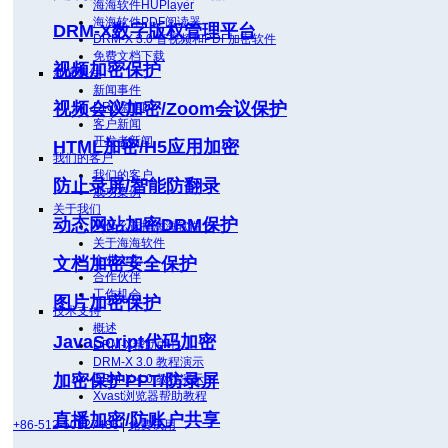
海海软件HUPlayer
海海软件PDF阅读器
DRM-X数字版权管理平台
DRM-X 3.0 音视频和PDF加密软件
免费文档下载
视频加密保护
新闻事件
新闻事件
视频会议加密/Zoom会议保护
DRM新闻
客户新闻
开发者新闻
HTML加密/H5应用加密
我们的客户
我们的客户
防止录屏/智能防翻录
成功案例
关于我们
动态网站加密DRM保护
为什么选择海海软件？
关于海海软件
企业文化
文档加密安全保护
合作伙伴
工作机会
图片加密保护
技术支持
概述
JavaScript代码加密
DRM-X帮助中心
DRM-X 3.0 教程演示
加密保护PPT/防录屏
DRM-X 4.0 教程演示
Xvast浏览器帮助教程
直播加密/防账户共享
+86-512-50127486
|
免费试用