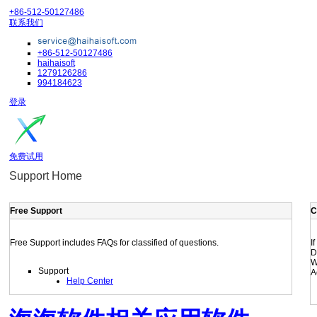
+86-512-50127486
联系我们
+86-512-50127486
haihaisoft
1279126286
994184623
登录
免费试用
Support Home
Free Support
C
Free Support includes FAQs for classified of questions.
I
D
W
Support
A
Help Center